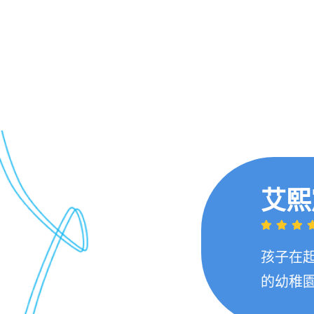
艾熙
孩子在
的幼稚