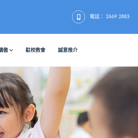
電話：
2669 2883
驕傲
駐校教會
誠意推介