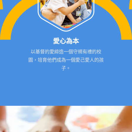
愛心為本
以基督的愛締造一個守規有禮的校
園，培育他們成為一個愛己愛人的孩
子。